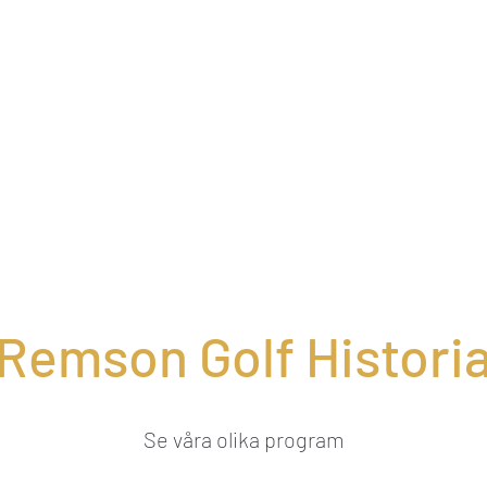
Home
Golf Course
Guests
Members
Begin
Remson Golf Histori
Se våra olika program