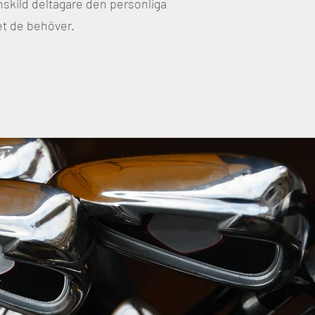
nskild deltagare den personliga
 de behöver.