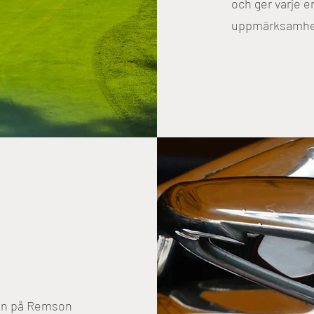
och ger varje e
uppmärksamhet
gen på Remson