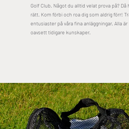
Golf Club. Något du alltid velat prova på? Då 
rätt. Kom förbi och roa dig som aldrig förr! Tr
entusiaster på våra fina anläggningar. Alla ä
oavsett tidigare kunskaper.