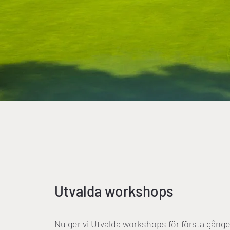
Utvalda workshops
Nu ger vi Utvalda workshops för första gån