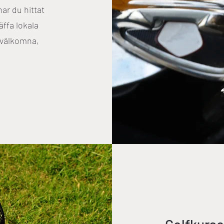
har du hittat
äffa lokala
r välkomna,