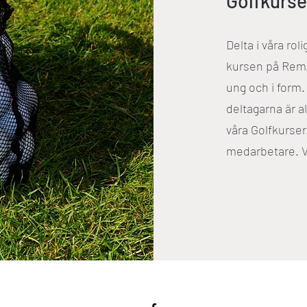
Golfkurse
Delta i våra rol
kursen på Rems
ung och i form
deltagarna är a
våra Golfkurser
medarbetare. Vi