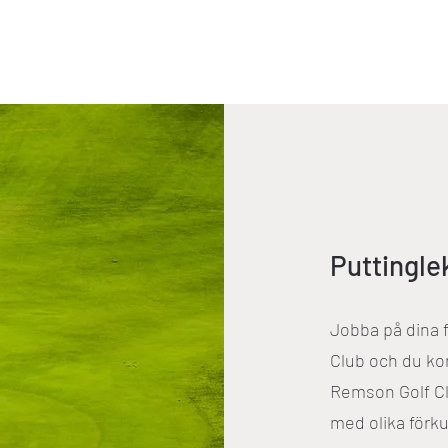
Puttingle
Jobba på dina 
Club och du ko
Remson Golf Cl
med olika förk