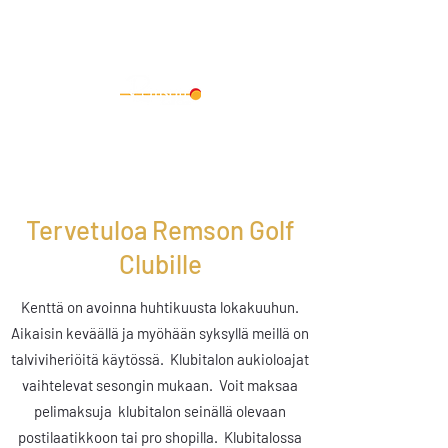
Tervetuloa Remson Golf
Clubille
Kenttä on avoinna huhtikuusta l
okakuuhun.
Aikaisin keväällä ja myöhään syksyllä meillä on
talviviheriöitä käytössä.
Klubitalon aukioloajat
vaihtelevat sesongin mukaan.
Voit maksaa
pelimaksuja
klubitalon seinällä olevaan
postilaatikkoon tai pro shopilla.
K
lubitalossa