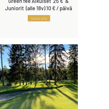
Green fee Aikuiset 25
€
&
Juniorit (alle 18v) 10
€
/ päivä
Varaa aika