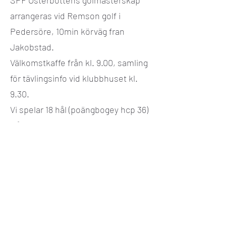
SPF Österbottens golmästerskap
arrangeras vid Remson golf i
Pedersöre, 10min körväg fran
Jakobstad.
Välkomstkaffe från kl. 9.00, samling
för tävlingsinfo vid klubbhuset kl.
9.30.
Vi spelar 18 hål (poängbogey hcp 36)
från röd tee med gemensam start
kl. 10.00. Max 64 spelare +
väntelista.
Deltagaravgiften är 35€/person i
vilken ingår spelavgift,
välkomstkaffe och energipåse.
Tävlingen avslutas med