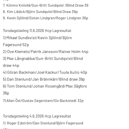
7. Kimmo Kniivilä/Gun-Britt Sundqvist /Blind Draw 39
8. Kim Libäck/Björn Sundqvist/Blind Draw 39p
9. Kevin Sjölind/Sixten Lindgren/Roger Lindgren 36p
Torsdagstävling
11.6.2026
Hcp Lagresultat
1) Mikael Sundkvist/Kevin Sjölind/Björn
Fagersund 52p
2) Ove Klemets/Patrik Jansson/Rainer Holm 44p
3) Max Långnabba/Gun-Britt Sundqvist/Blind
draw 44p
4) Göran Backman/Joel Kackur/Tuula Autio 40p
5) Dan Stenlund/Jan Brännkärr/Blind draw 39p
6) Tom Stenlund/Johan Rosengård/Max Sågfors
36p
7)
Allan Öst/Gustav Segerstam/Siv Backstedt 32p
Torsdagstävling 4.6.2026 Hcp Lagresultat
1) Roger Edström/Dan Stenlund/Björn Fagersund