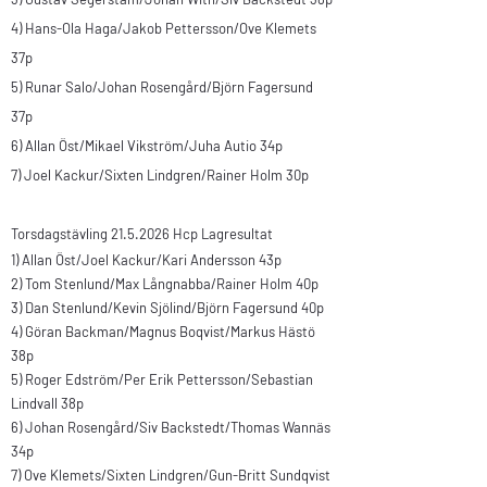
4) Hans-Ola Haga/Jakob Pettersson/Ove Klemets
37p
5) Runar Salo/
Johan Rosengård/
Björn Fagersund
37p
6) Allan Öst/
Mikael Vikström/Juha Autio 34p
7) Joel Kackur/Sixten Lindgren/Rainer Holm 30p
Torsdagstävling
21.5.2026
Hcp Lagresultat
1) Allan Öst/Joel Kackur/Kari Andersson 43p
2) Tom Stenlund/Max Långnabba/Rainer Holm 40p
3) Dan Stenlund/Kevin Sjölind/Björn Fagersund 40p
4) Göran Backman/Magnus Boqvist/Markus Hästö
38p
5) Roger Edström/Per Erik Pettersson/Sebastian
Lindvall 38p
6) Johan Rosengård/Siv Backstedt/Thomas Wannäs
34p
7) Ove Klemets/Sixten Lindgren/Gun-Britt Sundqvist