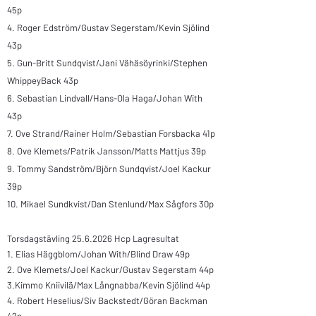
45p
4.
Roger Edström/
Gustav Segerstam/
Kevin Sjölind
43p
5.
Gun-Britt Sundqvist/
Jani Vähäsöyrinki/
Stephen
WhippeyBack 43p
6.
Sebastian Lindvall/
Hans-Ola Haga/
Johan With
43p
7.
Ove Strand/
Rainer Holm/
Sebastian Forsbacka 41p
8.
Ove Klemets/
Patrik Jansson/
Matts Mattjus 39p
9.
Tommy Sandström/
Björn Sundqvist/
Joel Kackur
39p
10.
Mikael Sundkvist/Dan Stenlund/
Max Sågfors 30p
Torsdagstävling
25.6.2026
Hcp Lagresultat​
1. Elias Häggblom/Johan With/Blind Draw 49p
2. Ove Klemets/Joel Kackur/Gustav Segerstam 44p
3.Kimmo Kniivilä/Max Långnabba/Kevin Sjölind 44p
4. Robert Heselius/Siv Backstedt/Göran Backman