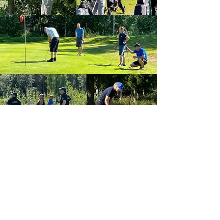
Medlems avgifter 2026
Du kan betala till kontot nedan
för att aktivera
ditt medlemskap f
ö
r 2026.
Du behöver inte