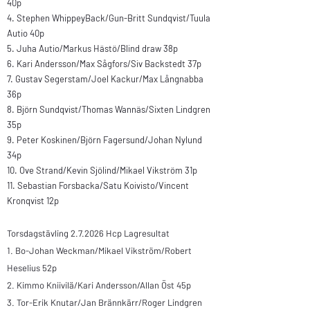
40p
4. Stephen WhippeyBack/Gun-Britt Sundqvist/Tuula
Autio 40p
5. Juha Autio/Markus Hästö/Blind draw 38p
6. Kari Andersson/Max Sågfors/Siv Backstedt 37p
7. Gustav Segerstam/Joel Kackur/Max Långnabba
36p
8. Björn Sundqvist/Thomas Wannäs/Sixten Lindgren
35p
9. Peter Koskinen/Björn Fagersund/Johan Nylund
34p
10. Ove Strand/Kevin Sjölind/Mikael Vikström 31p
11. Sebastian Forsbacka/Satu Koivisto/Vincent
Kronqvist 12p
Torsdagstävling 2.7.2026 Hcp Lagresultat​
1.
Bo-Johan Weckman/
Mikael Vikström/
Robert
Heselius 52p
2.
Kimmo Kniivilä/
Kari Andersson/
Allan Öst 45p
3.
Tor-Erik Knutar/
Jan Brännkärr/
Roger Lindgren