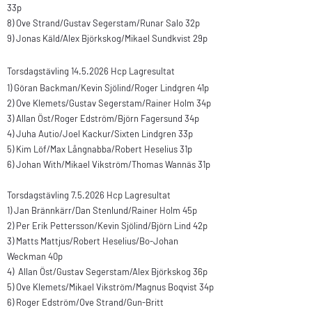
33p
8) Ove Strand/Gustav Segerstam/Runar Salo 32p
9) Jonas Käld/Alex Björkskog/Mikael Sundkvist 29p
Torsdagstävling
14.5.2026
Hcp Lagresultat
1) Göran Backman/Kevin Sjölind/Roger Lindgren 41p
2) Ove Klemets/Gustav Segerstam/Rainer Holm 34p
3) Allan Öst/Roger Edström/Björn Fagersund 34p
4) Juha Autio/Joel Kackur/Sixten Lindgren 33p
5) Kim Löf/Max Långnabba/Robert Heselius 31p
6) Johan With/Mikael Vikström/Thomas Wannäs 31p
Torsdagstävling 7.5.2026
Hcp Lagresultat
1)
Jan Brännkärr/
Dan Stenlund/Rainer Holm 45p
2)
Per Erik Pettersson/
Kevin Sjölind/
Björn Lind
42p
3)
Matts Mattjus/
Robert Heselius/
Bo-Johan
Weckman
40p
4)
Allan Öst/
Gustav Segerstam/
Alex Björkskog
36p
5)
Ove Klemets/
Mikael Vikström/
Magnus Boqvist
34p
6)
Roger Edström/
Ove Strand/Gun-Britt