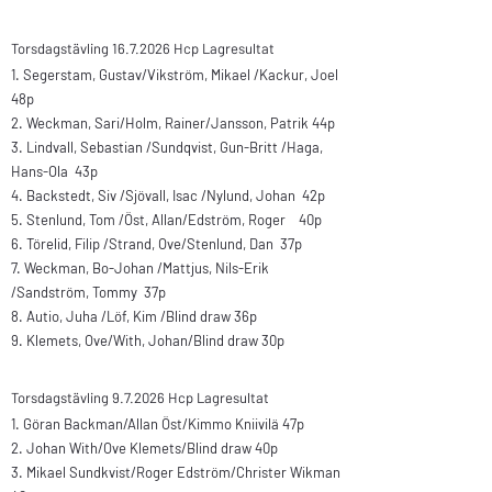
Torsdagstävling
16.7.2026
Hcp Lagresultat​
1. Segerstam, Gustav/Vikström, Mikael /Kackur, Joel
48p
2. Weckman, Sari/Holm, Rainer/Jansson, Patrik 44p
3. Lindvall, Sebastian /Sundqvist, Gun-Britt /Haga,
Hans-Ola 43p
4. Backstedt, Siv /Sjövall, Isac /Nylund, Johan 42p
5. Stenlund, Tom /Öst, Allan/Edström, Roger 40p
6. Törelid, Filip /Strand, Ove/Stenlund, Dan 37p
7. Weckman, Bo-Johan /Mattjus, Nils-Erik
/Sandström, Tommy 37p
8. Autio, Juha /Löf, Kim /Blind draw 36p
9. Klemets, Ove/With, Johan/Blind draw 30p
Torsdagstävling 9.7.2026 Hcp Lagresultat​
1. Göran Backman/Allan Öst/Kimmo Kniivilä 47p
2. Johan With/Ove Klemets/Blind draw 40p
3. Mikael Sundkvist/Roger Edström/Christer Wikman