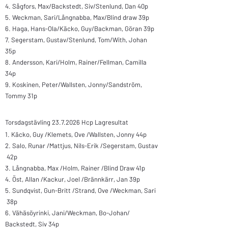
4.
Sågfors, Max/Backstedt, Siv/Stenlund, Dan 40p
5.
Weckman, Sari/Långnabba, Max/Blind draw 39p
6.
Haga, Hans-Ola/Käcko, Guy/Backman, Göran 39p
7.
Segerstam, Gustav/Stenlund, Tom/With, Johan
35p
8.
Andersson, Kari/Holm, Rainer/Fellman, Camilla
34p
9.
Koskinen, Peter/Wallsten, Jonny/Sandström,
Tommy 31p
Torsdagstävling
23.7.2026
Hcp Lagresultat​
1.
Käcko, Guy /Klemets, Ove /Wallsten, Jonny 44p
2.
Salo, Runar /Mattjus, Nils-Erik /Segerstam, Gustav
42p
3.
Långnabba, Max /Holm, Rainer /Blind Draw 41p
4.
Öst, Allan /Kackur, Joel /Brännkärr, Jan 39p
5.
Sundqvist, Gun-Britt /Strand, Ove /Weckman, Sari
38p
6.
Vähäsöyrinki, Jani/Weckman, Bo-Johan/​
Backstedt, Siv 34p