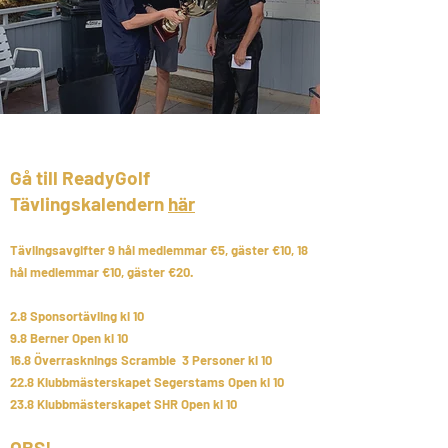
Gå till ReadyGolf
Tävlingskalendern
här
T
ä
vlingsavgifter 9 h
å
l medlemmar €5, g
ä
ster €10, 18
h
å
l medlemmar €10, g
ä
ster €20.
2.8 Sponsortävling kl 10
9.8 Berner Open kl 10
16.8 Överrasknings Scramble 3 Personer kl 10
​22.8 Klubbm
ästerskapet Segerstams Open kl 10
23.8 Klubbm
ästerskapet SHR Open kl 10
OBS!