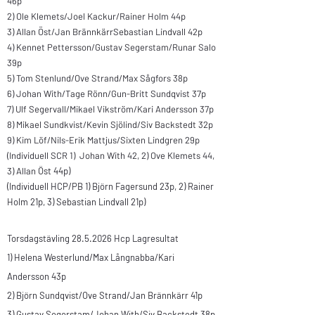
46p
2) Ole Klemets/Joel Kackur/Rainer Holm 44p
3) Allan Öst/Jan BrännkärrSebastian Lindvall 42p
4) Kennet Pettersson/Gustav Segerstam/Runar Salo
39p
5) Tom Stenlund/Ove Strand/Max Sågfors 38p
6) Johan With/Tage Rönn/Gun-Britt Sundqvist 37p
7) Ulf Segervall/Mikael Vikström/Kari Andersson 37p
8) Mikael Sundkvist/Kevin Sjölind/Siv Backstedt 32p
9) Kim Löf/Nils-Erik Mattjus/Sixten Lindgren 29p
(Individuell SCR 1) Johan With 42, 2) Ove Klemets 44,
3) Allan
Öst 44p)
(Individuell HCP/PB 1) Björn Fagersund 23p, 2) Rainer
Holm 21p, 3) Sebastian Lindvall 21p)
Torsdagstävling
28.5.2026
Hcp Lagresultat
1) Helena Westerlund/
Max Långnabba/Kari
Andersson 43p
2) Björn Sundqvist/Ove Strand/Jan Brännkärr 41p
3) Gustav Segerstam/Johan With/Siv Backstedt 38p