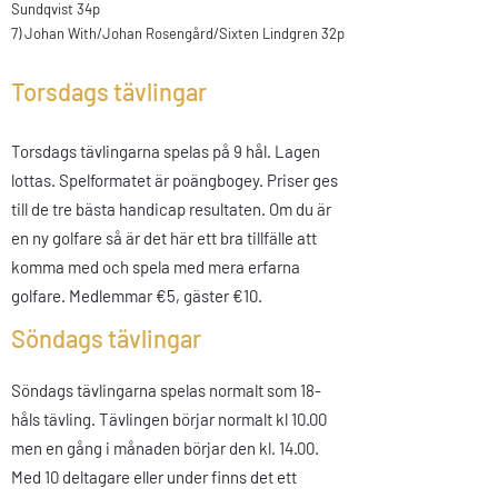
Sundqvist
34p
7)
Johan With/
Johan Rosengård/Sixten Lindgren
32p
Torsdags tävlingar
Torsdags tävlingarna spelas på 9 hål. Lagen
lottas. Spelformatet är poängbogey. Priser ges
till de tre bästa handicap resultaten. Om du är
en ny golfare så är det här ett bra tillfälle att
komma med och spela med mera erfarna
golfare. Medlemmar
€
5
,
gäster
€
10
.
Söndags tävlingar
Söndags tävlingarna spelas normalt som 18-
håls tävling. Tävlingen börjar normalt kl 10.00
men en gång i månaden börjar den kl. 14.00.
Med 10 deltagare eller under finns det ett