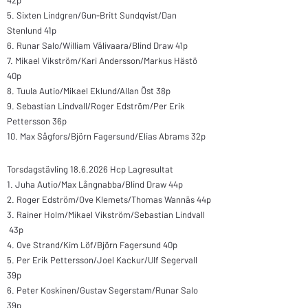
42p
5. Sixten Lindgren/Gun-Britt Sundqvist/Dan
Stenlund 41p
6. Runar Salo/William Välivaara/Blind Draw 41p
7. Mikael Vikström/Kari Andersson/Markus Hästö
40p
8. Tuula Autio/Mikael Eklund/Allan
Öst
38p
9. Sebastian Lindvall/Roger Edström/Per Erik
Pettersson 36p
10. Max Sågfors/Björn Fagersund/Elias Abrams 32p
Torsdagstävling
18.6.2026
Hcp Lagresultat​
1. Juha Autio/Max Långnabba/Blind Draw 44p
2. Roger Edström/Ove Klemets/Thomas Wannäs 44p
3. Rainer Holm/Mikael Vikström/Sebastian Lindvall
43p
4. Ove Strand/Kim Löf/Björn Fagersund 40p
5. Per Erik Pettersson/Joel Kackur/Ulf Segervall
39p
6. Peter Koskinen/Gustav Segerstam/Runar Salo
39p