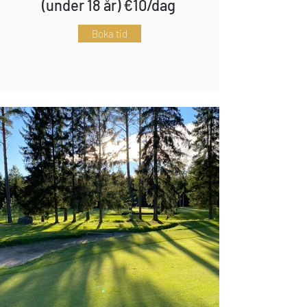
(under 18 år)
€
10
/dag
Boka tid